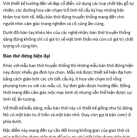
Với thiết kế hướng đến vẻ đẹp cổ điển, sử dụng các loại chất liệu gỗ tự
nhiên, các đường hoa văn chạm trổ tinh tế cầu kỳ hay những bản
khảm trai tinh tế. Mẫu bàn thờ đứng truyền thống mang đến cho
người nhìn cảm giác trang nghiêm và cô cùng ấm cúng.
Dưới đôi bàn tay khéo léo của các nghệ nhân, bàn thờ truyền thống
dáng đứng không chỉ có giá trị về mặt tinh thần mà còn có giá trị chất
lượng vô cùng lớn.
Bàn thờ đứng hiện đại
Khác với mẫu ban thờ truyền thống thì những mẫu bàn thờ đứng hiện
nay được nhiều gia đình lựa chọn. Mẫu mã được thiết kế hiện đại hơn
bằng cách giảm bớt các chi tiết cầu kỳ, ít hoa văn chạm trổ rồng
phượng hơn so với các mẫu cũ. Sự đơn giản được hướng đến. Đồng
thời mang đến cảm giác mộc mạc bình dị nhưng vẫn thể hiện được sự
tinh tế, ấn tượng.
Về thiết kế kiểu dáng, mẫu bàn thờ này có thiết kế giống như tủ đứng.
Nó có một bàn to ở trên và một bàn nhỏ (hay còn gọi là bàn cơm) ở
phía dưới.
Đặc điểm này mang đến sự cân đối trong không gian của gian thờ và
giúp tiết kiệm được diện tích để giúp gia chủ tiết kiệm được diện tích