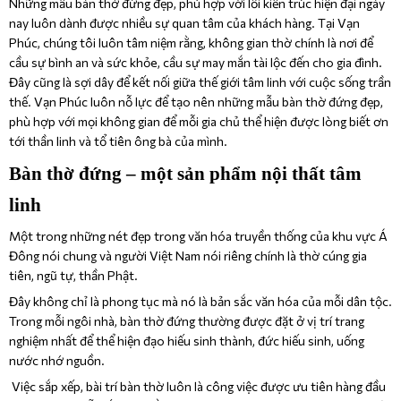
Những mẫu bàn thờ đứng đẹp, phù hợp với lối kiến trúc hiện đại ngày
nay luôn dành được nhiều sự quan tâm của khách hàng. Tại Vạn
Phúc, chúng tôi luôn tâm niệm rằng, không gian thờ chính là nơi để
cầu sự bình an và sức khỏe, cầu sự may mắn tài lộc đến cho gia đình.
Đây cũng là sợi dây để kết nối giữa thế giới tâm linh với cuộc sống trần
thế. Vạn Phúc luôn nỗ lực để tạo nên những mẫu bàn thờ đứng đẹp,
phù hợp với mọi không gian để mỗi gia chủ thể hiện được lòng biết ơn
tới thần linh và tổ tiên ông bà của mình.
Bàn thờ đứng – một sản phẩm nội thất tâm
linh
Một trong những nét đẹp trong văn hóa truyền thống của khu vực Á
Đông nói chung và người Việt Nam nói riêng chính là thờ cúng gia
tiên, ngũ tự, thần Phật.
Đây không chỉ là phong tục mà nó là bản sắc văn hóa của mỗi dân tộc.
Trong mỗi ngôi nhà, bàn thờ đứng thường được đặt ở vị trí trang
nghiệm nhất để thể hiện đạo hiếu sinh thành, đức hiếu sinh, uống
nước nhớ nguồn.
Việc sắp xếp, bài trí bàn thờ luôn là công việc được ưu tiên hàng đầu