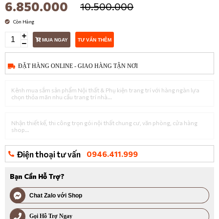
6.850.000
10.500.000
Còn Hàng
MUA NGAY
TƯ VẤN THÊM
ĐẶT HÀNG ONLINE - GIAO HÀNG TẬN NƠI
Kênh mua sắm sản phẩm Nội thất & Phụ kiện trang trí với hàng ngàn lựa
chọn thỏa mãn nhu cầu trang trí nhà...
Nhận thiết kế, thi công trọn gói nội thất chung cư, văn phòng, cửa hàng
shop…
Điện thoại tư vấn
0946.411.999
Bạn Cần Hỗ Trợ?
Chat Zalo với Shop
Gọi Hỗ Trợ Ngay