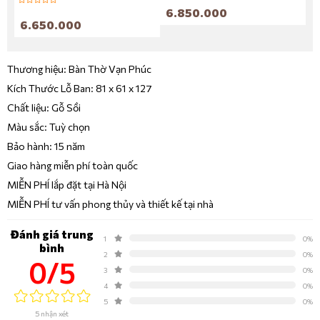
6.850.000
7
6.650.000
Thương hiệu: Bàn Thờ Vạn Phúc
Kích Thước Lỗ Ban: 81 x 61 x 127
Chất liệu: Gỗ Sồi
Màu sắc: Tuỳ chọn
Bảo hành: 15 năm
Giao hàng miễn phí toàn quốc
MIỄN PHÍ lắp đặt tại Hà Nội
MIỄN PHÍ tư vấn phong thủy và thiết kế tại nhà
Đánh giá trung
1
0%
bình
2
0%
0/5
3
0%
4
0%
5
0%
5 nhận xét