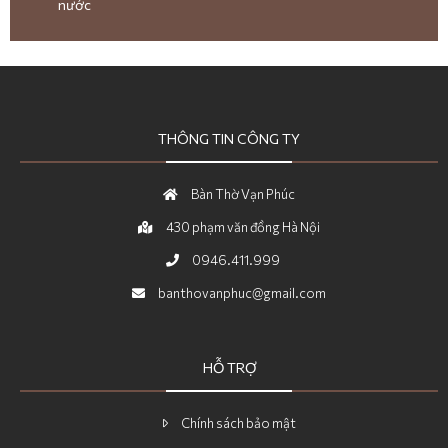
nước
THÔNG TIN CÔNG TY
Bàn Thờ Vạn Phúc
430 phạm văn đồng Hà Nội
0946.411.999
banthovanphuc@gmail.com
HỖ TRỢ
Chính sách bảo mật