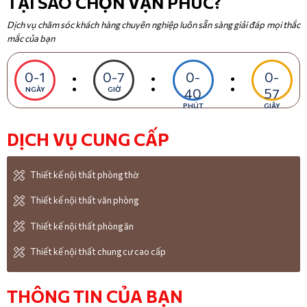
TẠI SAO CHỌN VẠN PHÚC?
Dịch vụ chăm sóc khách hàng chuyên nghiệp luôn sẵn sàng giải đáp mọi thắc
mắc của bạn
:
:
:
0-1
0-7
0-
0-
NGÀY
GIỜ
40
57
PHÚT
GIÂY
DỊCH VỤ CUNG CẤP
Thiết kế nội thất phòng thờ
Thiết kế nội thất văn phòng
Thiết kế nội thất phòng ăn
Thiết kế nội thất chung cư cao cấp
THÔNG TIN CỦA BẠN