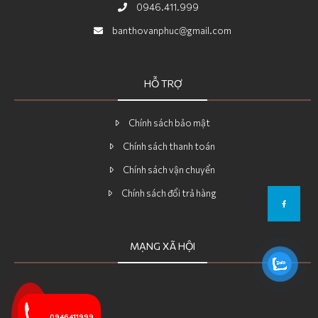
0946.411.999
banthovanphuc@gmail.com
HỖ TRỢ
Chính sách bảo mật
Chính sách thanh toán
Chính sách vận chuyển
Chính sách đổi trả hàng
MẠNG XÃ HỘI
0946411999