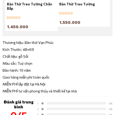
Bàn Thờ Treo Tường Chân
Bàn Thờ Treo Tường
B
Bắp
T
1.550.000
1.450.000
2
Thương hiệu: Bàn thờ Vạn Phúc
Kích Thước: 48×69
Chất liệu: gỗ Sồi
Màu sắc: Tuỳ chọn
Bảo hành: 10 năm
Giao hàng miễn phí toàn quốc
MIỄN PHÍ lắp đặt tại Hà Nội
MIỄN PHÍ tư vấn phong thủy và thiết kế tại nhà
Đánh giá trung
1
0%
bình
2
0%
3
0%