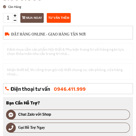
Còn Hàng
MUA NGAY
TƯ VẤN THÊM
ĐẶT HÀNG ONLINE - GIAO HÀNG TẬN NƠI
Kênh mua sắm sản phẩm Nội thất & Phụ kiện trang trí với hàng ngàn lựa
chọn thỏa mãn nhu cầu trang trí nhà...
Nhận thiết kế, thi công trọn gói nội thất chung cư, văn phòng, cửa hàng
shop…
Điện thoại tư vấn
0946.411.999
Bạn Cần Hỗ Trợ?
Chat Zalo với Shop
Gọi Hỗ Trợ Ngay