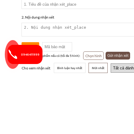
2. Nội dung nhận xét
6540
0946411999
Chọn hình
Gửi nhận xét
Thêm hình sản phẩm nếu có (tối đa 5 hình):
Cho xem nhận xét
Bình luận hay nhất
Mới nhất
THÔNG TIN CÔNG TY
Bàn Thờ Vạn Phúc
430 phạm văn đồng Hà Nội