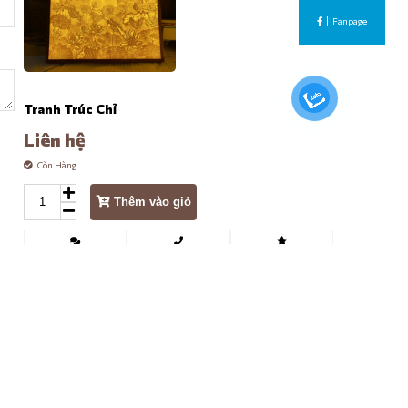
Fanpage
Tranh Trúc Chỉ
Liên hệ
Còn Hàng
Thêm vào giỏ
Chat
Gọi điện
Đánh giá
G XÃ HỘI