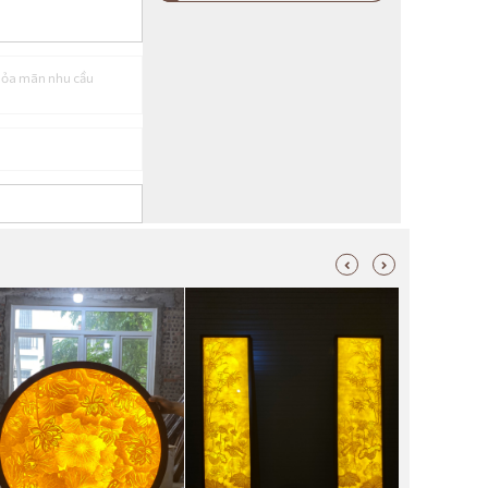
thỏa mãn nhu cầu
Tranh Trúc