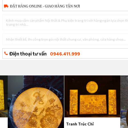
ĐẶT HÀNG ONLINE - GIAO HÀNG TẬN NƠI
Kênh mua sắm sản phẩm Nội thất & Phụ kiện trang trí với hàng ngàn lựa chọn 
trang trí nhà...
Nhận thiết kế, thi công trọn gói nội thất chung cư, văn phòng, cửa hàng shop…
Điện thoại tư vấn
0946.411.999
Tranh Trúc Chỉ